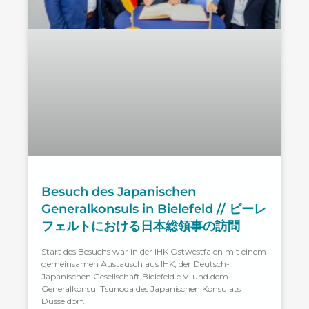
Besuch des Japanischen
Generalkonsuls in Bielefeld // ビーレ
フェルトにおける日本総領事の訪問
Start des Besuchs war in der IHK Ostwestfalen mit einem
gemeinsamen Austausch aus IHK, der Deutsch-
Japanischen Gesellschaft Bielefeld e.V. und dem
Generalkonsul Tsunoda des Japanischen Konsulats
Düsseldorf.