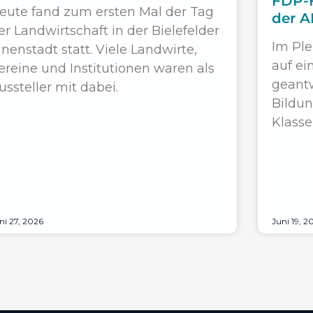
FDP-F
eute fand zum ersten Mal der Tag
der A
er Landwirtschaft in der Bielefelder
Im Pl
nnenstadt statt. Viele Landwirte,
auf ei
ereine und Institutionen waren als
geantw
ussteller mit dabei.
Bildu
Klasse
ni 27, 2026
Juni 19, 2