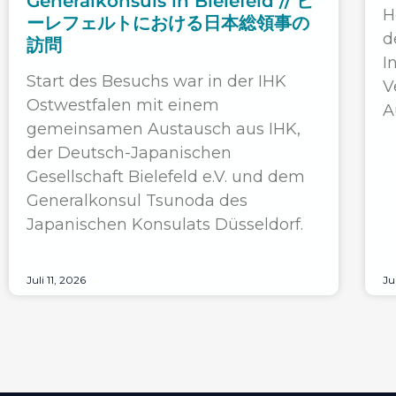
Generalkonsuls in Bielefeld // ビ
H
ーレフェルトにおける日本総領事の
d
訪問
I
Start des Besuchs war in der IHK
V
Ostwestfalen mit einem
A
gemeinsamen Austausch aus IHK,
der Deutsch-Japanischen
Gesellschaft Bielefeld e.V. und dem
Generalkonsul Tsunoda des
Japanischen Konsulats Düsseldorf.
Juli 11, 2026
Ju