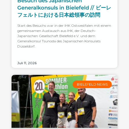
Besuch des Japanischen
Generalkonsuls in Bielefeld // ビーレ
フェルトにおける日本総領事の訪問
Start des Besuchs war in der IHK Ostwestfalen mit einem
gemeinsamen Austausch aus IHK, der Deutsch-
Japanischen Gesellschaft Bielefeld e.V. und dem
Generalkonsul Tsunoda des Japanischen Konsulats
Düsseldorf.
Juli 11, 2026
BIELEFELD NEWS