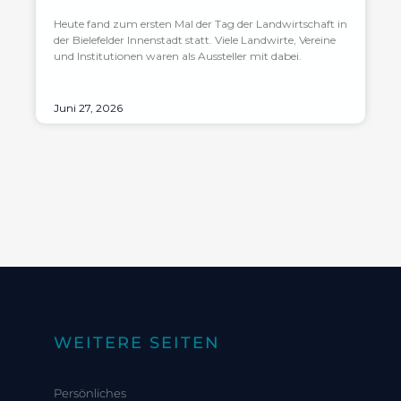
Heute fand zum ersten Mal der Tag der Landwirtschaft in
der Bielefelder Innenstadt statt. Viele Landwirte, Vereine
und Institutionen waren als Aussteller mit dabei.
Juni 27, 2026
WEITERE SEITEN
Persönliches