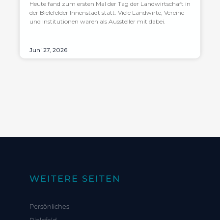
Heute fand zum ersten Mal der Tag der Landwirtschaft in
der Bielefelder Innenstadt statt. Viele Landwirte, Vereine
und Institutionen waren als Aussteller mit dabei.
Juni 27, 2026
WEITERE SEITEN
Persönliches
Bielefeld