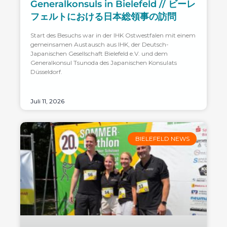
Generalkonsuls in Bielefeld // ビーレ
フェルトにおける日本総領事の訪問
Start des Besuchs war in der IHK Ostwestfalen mit einem
gemeinsamen Austausch aus IHK, der Deutsch-
Japanischen Gesellschaft Bielefeld e.V. und dem
Generalkonsul Tsunoda des Japanischen Konsulats
Düsseldorf.
Juli 11, 2026
BIELEFELD NEWS