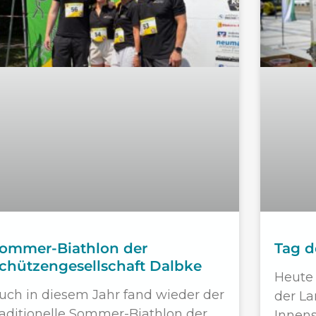
ommer-Biathlon der
Tag d
chützengesellschaft Dalbke
Heute 
uch in diesem Jahr fand wieder der
der La
raditionelle Sommer-Biathlon der
Innens