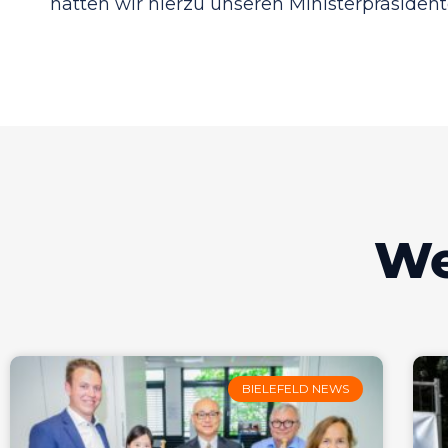
hatten wir hierzu unseren Ministerpräsiden
We
BIELEFELD NEWS