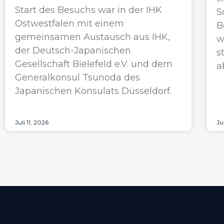
Start des Besuchs war in der IHK
S
Ostwestfalen mit einem
B
gemeinsamen Austausch aus IHK,
w
der Deutsch-Japanischen
s
Gesellschaft Bielefeld e.V. und dem
a
Generalkonsul Tsunoda des
Japanischen Konsulats Düsseldorf.
Juli 11, 2026
Ju