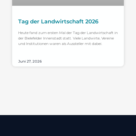
Tag der Landwirtschaft 2026
Heute fand zum ersten Mal der Tag der Landwirtschaft in
der Bielefelder Innenstadt statt. Viele Landwirte, Vereine
und Institutionen waren als Aussteller mit dabei.
Juni 27, 2026