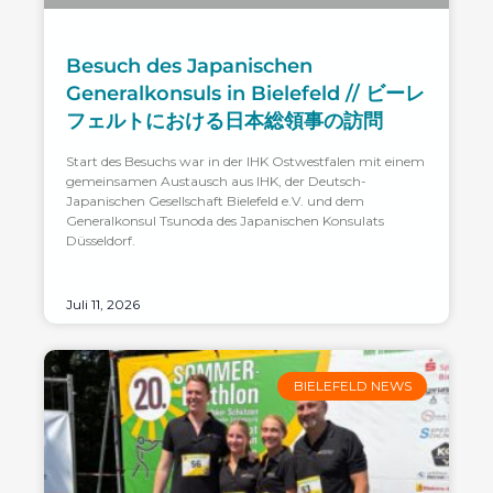
Besuch des Japanischen
Generalkonsuls in Bielefeld // ビーレ
フェルトにおける日本総領事の訪問
Start des Besuchs war in der IHK Ostwestfalen mit einem
gemeinsamen Austausch aus IHK, der Deutsch-
Japanischen Gesellschaft Bielefeld e.V. und dem
Generalkonsul Tsunoda des Japanischen Konsulats
Düsseldorf.
Juli 11, 2026
BIELEFELD NEWS