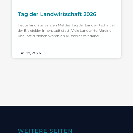
Tag der Landwirtschaft 2026
Heute fand zum ersten Mal der Tag der Landwirtschaft in
der Bielefelder Innenstadt statt. Viele Landwirte, Vereine
und Institutionen waren als Aussteller mit dabei.
Juni 27, 2026
WEITERE SEITEN