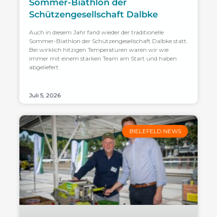
Sommer-Biathlon der
Schützengesellschaft Dalbke
Auch in diesem Jahr fand wieder der traditionelle
Sommer-Biathlon der Schützengesellschaft Dalbke statt.
Bei wirklich hitzigen Temperaturen waren wir wie
immer mit einem starken Team am Start und haben
abgeliefert.
Juli 5, 2026
BIELEFELD NEWS