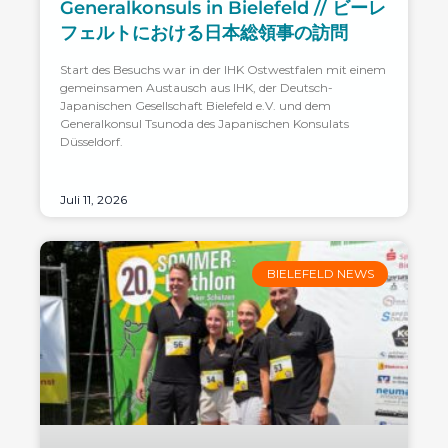
Generalkonsuls in Bielefeld // ビーレ
フェルトにおける日本総領事の訪問
Start des Besuchs war in der IHK Ostwestfalen mit einem
gemeinsamen Austausch aus IHK, der Deutsch-
Japanischen Gesellschaft Bielefeld e.V. und dem
Generalkonsul Tsunoda des Japanischen Konsulats
Düsseldorf.
Juli 11, 2026
BIELEFELD NEWS