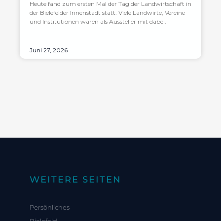
Heute fand zum ersten Mal der Tag der Landwirtschaft in
der Bielefelder Innenstadt statt. Viele Landwirte, Vereine
und Institutionen waren als Aussteller mit dabei.
Juni 27, 2026
WEITERE SEITEN
Persönliches
Bielefeld