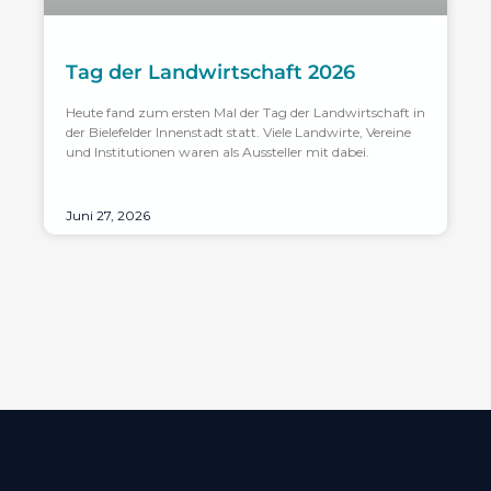
Tag der Landwirtschaft 2026
Heute fand zum ersten Mal der Tag der Landwirtschaft in
der Bielefelder Innenstadt statt. Viele Landwirte, Vereine
und Institutionen waren als Aussteller mit dabei.
Juni 27, 2026