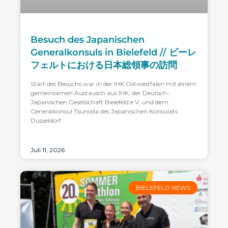
Besuch des Japanischen
Generalkonsuls in Bielefeld // ビーレ
フェルトにおける日本総領事の訪問
Start des Besuchs war in der IHK Ostwestfalen mit einem
gemeinsamen Austausch aus IHK, der Deutsch-
Japanischen Gesellschaft Bielefeld e.V. und dem
Generalkonsul Tsunoda des Japanischen Konsulats
Düsseldorf.
Juli 11, 2026
BIELEFELD NEWS