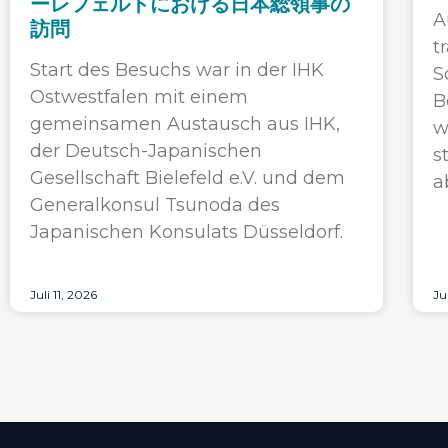
ーレフェルトにおける日本総領事の
A
訪問
t
Start des Besuchs war in der IHK
S
Ostwestfalen mit einem
B
gemeinsamen Austausch aus IHK,
w
der Deutsch-Japanischen
s
Gesellschaft Bielefeld e.V. und dem
a
Generalkonsul Tsunoda des
Japanischen Konsulats Düsseldorf.
Juli 11, 2026
Ju