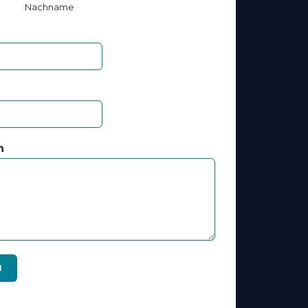
Nachname
n
N