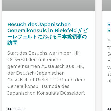
Besuch des Japanischen
S
Generalkonsuls in Bielefeld // ビ
S
ーレフェルトにおける日本総領事の
A
訪問
t
Start des Besuchs war in der IHK
S
Ostwestfalen mit einem
B
gemeinsamen Austausch aus IHK,
w
der Deutsch-Japanischen
s
Gesellschaft Bielefeld e.V. und dem
a
Generalkonsul Tsunoda des
Japanischen Konsulats Düsseldorf.
Juli 11, 2026
Ju