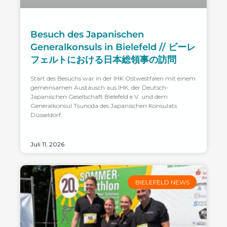
Besuch des Japanischen
Generalkonsuls in Bielefeld // ビーレ
フェルトにおける日本総領事の訪問
Start des Besuchs war in der IHK Ostwestfalen mit einem
gemeinsamen Austausch aus IHK, der Deutsch-
Japanischen Gesellschaft Bielefeld e.V. und dem
Generalkonsul Tsunoda des Japanischen Konsulats
Düsseldorf.
Juli 11, 2026
BIELEFELD NEWS