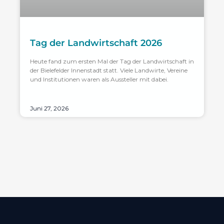
Tag der Landwirtschaft 2026
Heute fand zum ersten Mal der Tag der Landwirtschaft in
der Bielefelder Innenstadt statt. Viele Landwirte, Vereine
und Institutionen waren als Aussteller mit dabei.
Juni 27, 2026