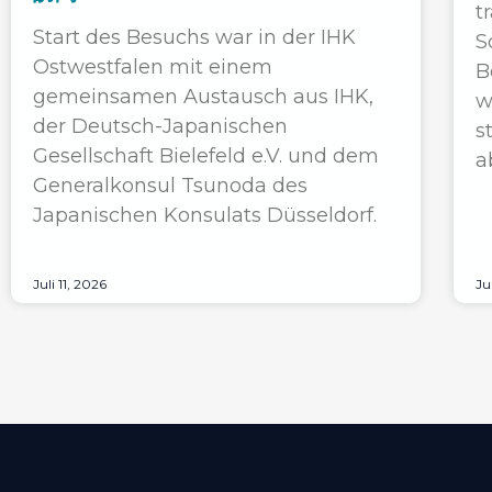
t
Start des Besuchs war in der IHK
S
Ostwestfalen mit einem
B
gemeinsamen Austausch aus IHK,
w
der Deutsch-Japanischen
s
Gesellschaft Bielefeld e.V. und dem
a
Generalkonsul Tsunoda des
Japanischen Konsulats Düsseldorf.
Juli 11, 2026
Ju